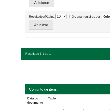
|
Resultados/Página
Ordenar registros por
Resultado 1-1 de 1.
Conjunto de itens:
Data do
Título
documento