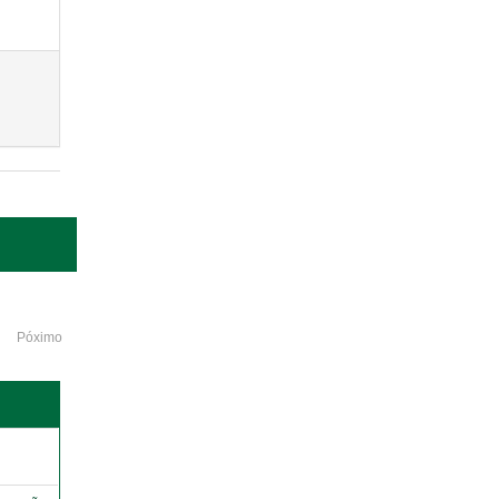
Póximo
o