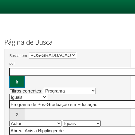
Skip
navigation
Página de Busca
Buscar em:
por
Filtros correntes: