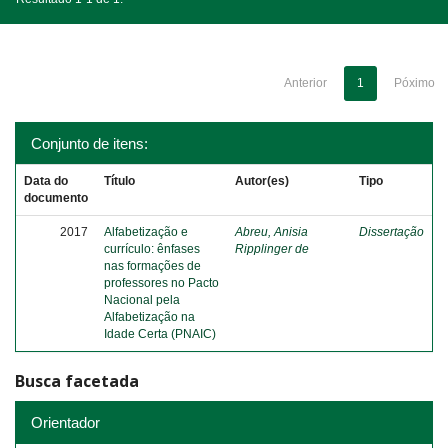
Anterior
1
Póximo
Conjunto de itens:
Data do
Título
Autor(es)
Tipo
documento
2017
Alfabetização e
Abreu, Anisia
Dissertação
currículo: ênfases
Ripplinger de
nas formações de
professores no Pacto
Nacional pela
Alfabetização na
Idade Certa (PNAIC)
Busca facetada
Orientador