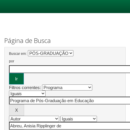
Skip
navigation
Página de Busca
Buscar em:
por
Filtros correntes: