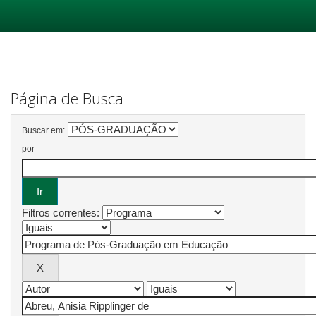
Skip
navigation
Página de Busca
Buscar em:
por
Filtros correntes: