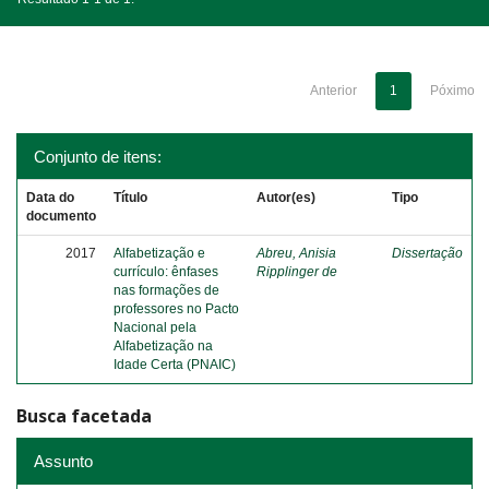
Anterior
1
Póximo
Conjunto de itens:
Data do
Título
Autor(es)
Tipo
documento
2017
Alfabetização e
Abreu, Anisia
Dissertação
currículo: ênfases
Ripplinger de
nas formações de
professores no Pacto
Nacional pela
Alfabetização na
Idade Certa (PNAIC)
Busca facetada
Assunto