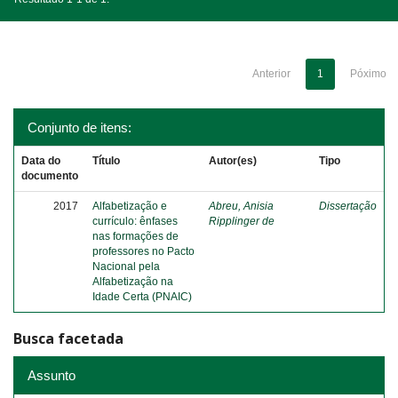
Anterior
1
Póximo
Conjunto de itens:
Data do
Título
Autor(es)
Tipo
documento
2017
Alfabetização e
Abreu, Anisia
Dissertação
currículo: ênfases
Ripplinger de
nas formações de
professores no Pacto
Nacional pela
Alfabetização na
Idade Certa (PNAIC)
Busca facetada
Assunto