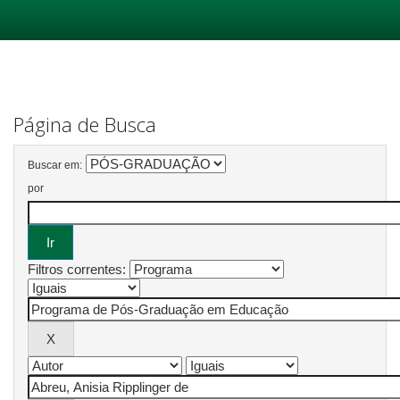
Skip
navigation
Página de Busca
Buscar em:
por
Filtros correntes: