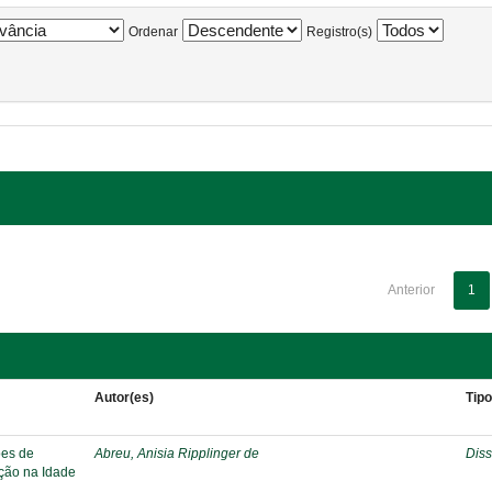
Ordenar
Registro(s)
Anterior
1
Autor(es)
Tip
ões de
Abreu, Anisia Ripplinger de
Diss
ação na Idade