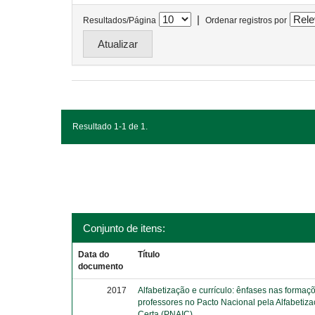
|
Resultados/Página
Ordenar registros por
Resultado 1-1 de 1.
Conjunto de itens:
Data do
Título
documento
2017
Alfabetização e currículo: ênfases nas formaç
professores no Pacto Nacional pela Alfabetiz
Certa (PNAIC)