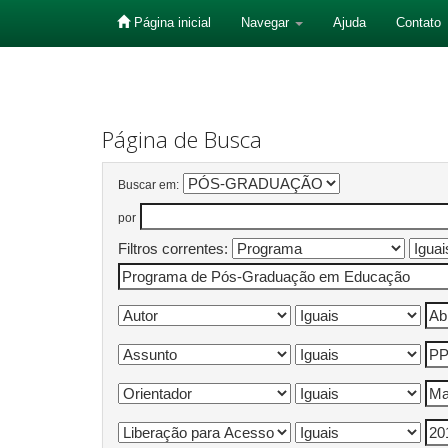
Página inicial
Navegar
Ajuda
Contato
Skip
navigation
Página de Busca
Buscar em:
por
Filtros correntes: