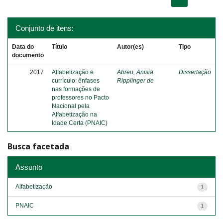
Conjunto de itens:
Data do
Título
Autor(es)
Tipo
documento
2017
Alfabetização e
Abreu, Anisia
Dissertação
currículo: ênfases
Ripplinger de
nas formações de
professores no Pacto
Nacional pela
Alfabetização na
Idade Certa (PNAIC)
Busca facetada
Assunto
Alfabetização
1
PNAIC
1