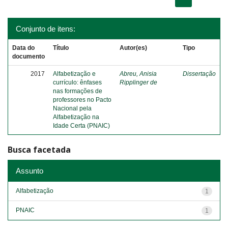
Conjunto de itens:
Data do
Título
Autor(es)
Tipo
documento
2017
Alfabetização e
Abreu, Anisia
Dissertação
currículo: ênfases
Ripplinger de
nas formações de
professores no Pacto
Nacional pela
Alfabetização na
Idade Certa (PNAIC)
Busca facetada
Assunto
Alfabetização
1
PNAIC
1