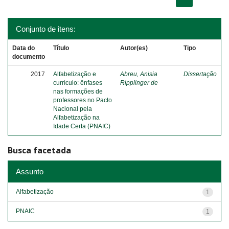
Conjunto de itens:
Data do
Título
Autor(es)
Tipo
documento
2017
Alfabetização e
Abreu, Anisia
Dissertação
currículo: ênfases
Ripplinger de
nas formações de
professores no Pacto
Nacional pela
Alfabetização na
Idade Certa (PNAIC)
Busca facetada
Assunto
Alfabetização
1
PNAIC
1