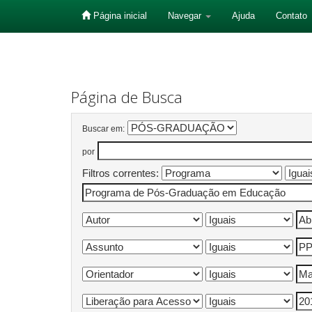
Página inicial
Navegar
Ajuda
Contato
Skip
navigation
Página de Busca
Buscar em:
por
Filtros correntes: