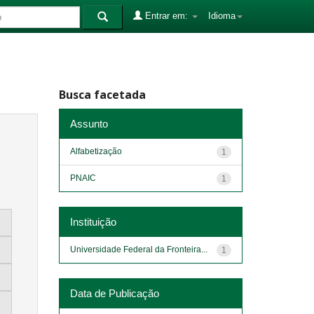
Entrar em:
Idioma
Busca facetada
Assunto
Alfabetização
1
PNAIC
1
Instituição
Universidade Federal da Fronteira...
1
Data de Publicação