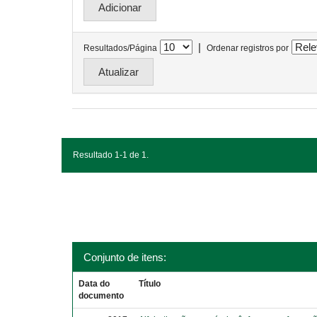
|
Resultados/Página
Ordenar registros por
Resultado 1-1 de 1.
Conjunto de itens:
Data do
Título
documento