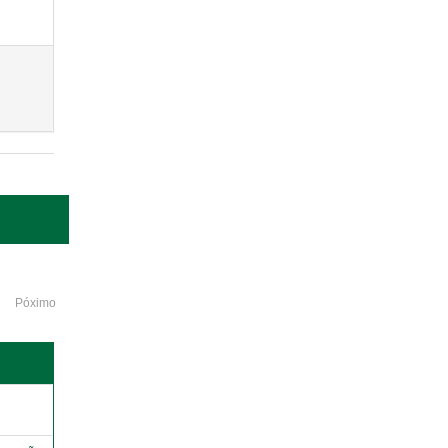
Póximo
o