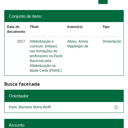
Conjunto de itens:
Data do
Título
Autor(es)
Tipo
documento
2017
Alfabetização e
Abreu, Anisia
Dissertação
currículo: ênfases
Ripplinger de
nas formações de
professores no Pacto
Nacional pela
Alfabetização na
Idade Certa (PNAIC)
Busca facetada
Orientador
Paim, Marilane Maria Wolff
1
Assunto