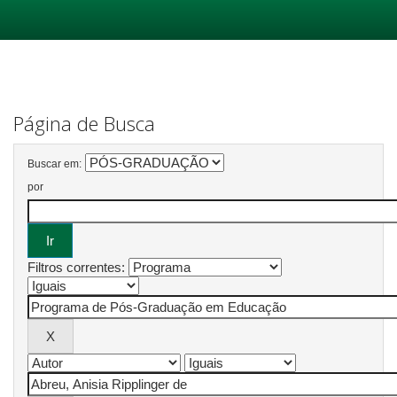
Skip
navigation
Página de Busca
Buscar em:
por
Filtros correntes: