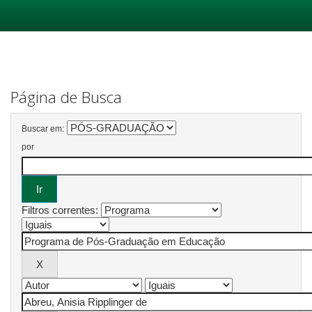
Skip
navigation
Página de Busca
Buscar em:
por
Filtros correntes: