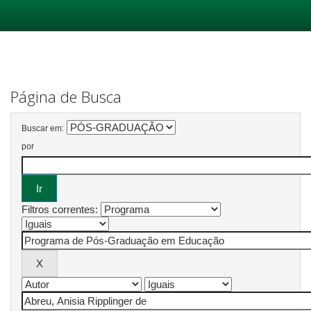
Skip
navigation
Página de Busca
Buscar em:
por
Filtros correntes: