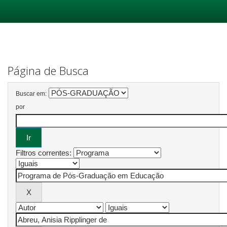
Skip
navigation
Página de Busca
Buscar em:
por
Filtros correntes: