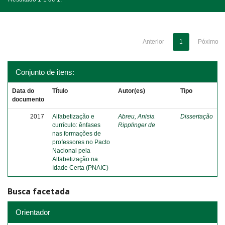
Anterior
1
Póximo
Conjunto de itens:
Data do
Título
Autor(es)
Tipo
documento
2017
Alfabetização e
Abreu, Anisia
Dissertação
currículo: ênfases
Ripplinger de
nas formações de
professores no Pacto
Nacional pela
Alfabetização na
Idade Certa (PNAIC)
Busca facetada
Orientador