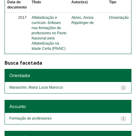
Data do
Título
Autor(es)
Tipo
documento
2017
Alfabetização e
Abreu, Anisia
Dissertação
currículo: ênfases
Ripplinger de
nas formações de
professores no Pacto
Nacional pela
Alfabetização na
Idade Certa (PNAIC)
Busca facetada
Orientador
Maraschin, Maria Lucia Marocco
1
Assunto
Formação de professores
1