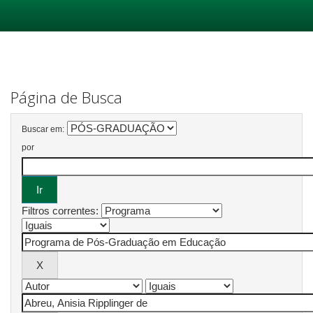
Skip
navigation
Página de Busca
Buscar em:
por
Filtros correntes: