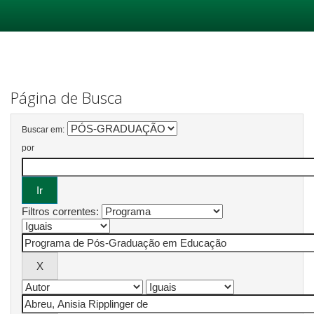
Skip
navigation
Página de Busca
Buscar em:
por
Filtros correntes: