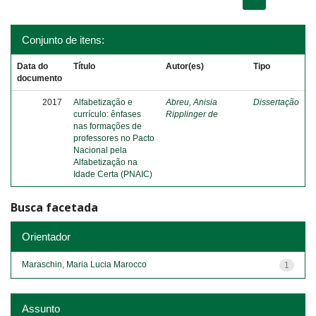
Conjunto de itens:
Data do
Título
Autor(es)
Tipo
documento
2017
Alfabetização e
Abreu, Anisia
Dissertação
currículo: ênfases
Ripplinger de
nas formações de
professores no Pacto
Nacional pela
Alfabetização na
Idade Certa (PNAIC)
Busca facetada
Orientador
Maraschin, Maria Lucia Marocco
1
Assunto