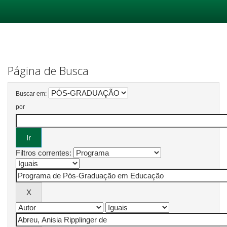
Skip
navigation
Página de Busca
Buscar em:
por
Filtros correntes: