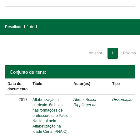
Resultado 1-1 de 1.
Anterior
1
Póximo
Conjunto de itens:
Data do
Título
Autor(es)
Tipo
documento
2017
Alfabetização e
Abreu, Anisia
Dissertação
currículo: ênfases
Ripplinger de
nas formações de
professores no Pacto
Nacional pela
Alfabetização na
Idade Certa (PNAIC)