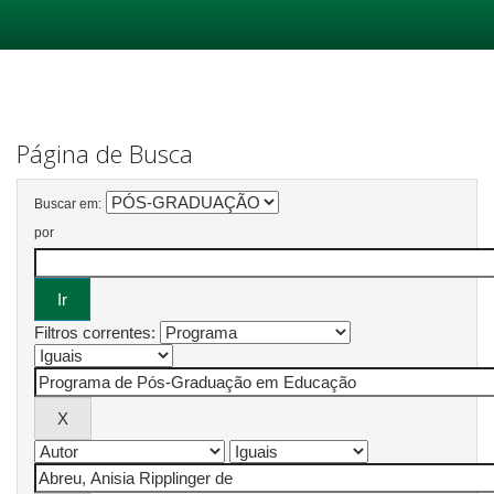
Skip
navigation
Página de Busca
Buscar em:
por
Filtros correntes: