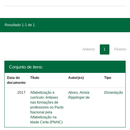
Resultado 1-1 de 1.
Anterior
1
Póximo
Conjunto de itens:
Data do
Título
Autor(es)
Tipo
documento
2017
Alfabetização e
Abreu, Anisia
Dissertação
currículo: ênfases
Ripplinger de
nas formações de
professores no Pacto
Nacional pela
Alfabetização na
Idade Certa (PNAIC)