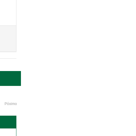
Póximo
o