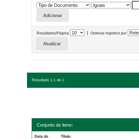
|
Resultados/Página
Ordenar registros por
Resultado 1-1 de 1.
Conjunto de itens:
Data do
Título