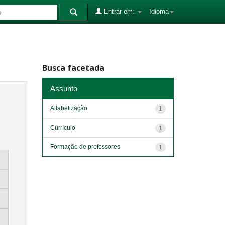
Entrar em:
Idioma
Busca facetada
Assunto
Alfabetização
1
Currículo
1
Formação de professores
1