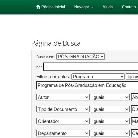
Página inicial
Navegar
Ajuda
Contato
Skip
navigation
Página de Busca
Buscar em:
por
Filtros correntes: