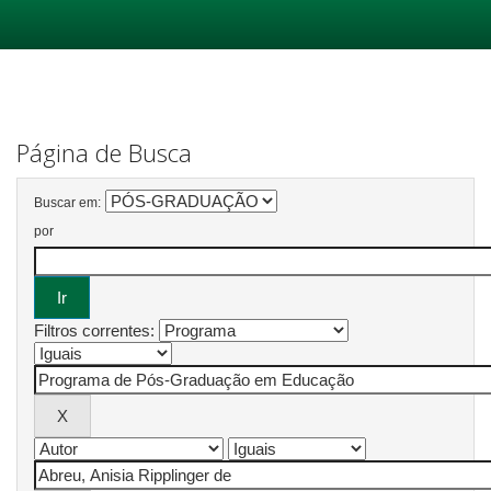
Skip
navigation
Página de Busca
Buscar em:
por
Filtros correntes: