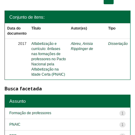
Conjunto de itens:
Data do
Título
Autor(es)
Tipo
documento
2017
Alfabetização e
Abreu, Anisia
Dissertação
currículo: ênfases
Ripplinger de
nas formações de
professores no Pacto
Nacional pela
Alfabetização na
Idade Certa (PNAIC)
Busca facetada
Assunto
Formação de professores
1
PNAIC
1