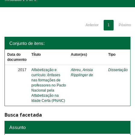
Anterior
1
Póximo
Conjunto de itens:
Data do
Título
Autor(es)
Tipo
documento
2017
Alfabetização e
Abreu, Anisia
Dissertação
currículo: ênfases
Ripplinger de
nas formações de
professores no Pacto
Nacional pela
Alfabetização na
Idade Certa (PNAIC)
Busca facetada
Assunto