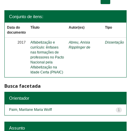
Conjunto de itens:
Data do
Título
Autor(es)
Tipo
documento
2017
Alfabetização e
Abreu, Anisia
Dissertação
currículo: ênfases
Ripplinger de
nas formações de
professores no Pacto
Nacional pela
Alfabetização na
Idade Certa (PNAIC)
Busca facetada
Orientador
Paim, Marilane Maria Wolff
1
Assunto