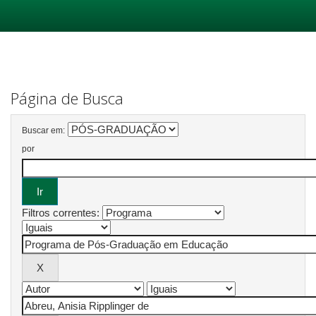
Skip
navigation
Página de Busca
Buscar em:
por
Filtros correntes: