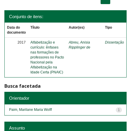
Conjunto de itens:
Data do
Título
Autor(es)
Tipo
documento
2017
Alfabetização e
Abreu, Anisia
Dissertação
currículo: ênfases
Ripplinger de
nas formações de
professores no Pacto
Nacional pela
Alfabetização na
Idade Certa (PNAIC)
Busca facetada
Orientador
Paim, Marilane Maria Wolff
1
Assunto