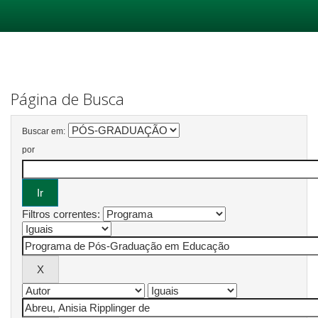
Skip
navigation
Página de Busca
Buscar em:
por
Filtros correntes: