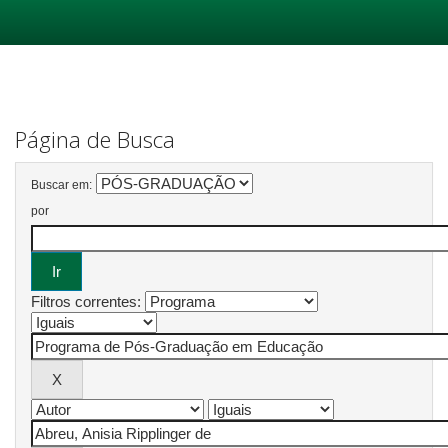
Skip
navigation
Página de Busca
Buscar em:
por
Filtros correntes: