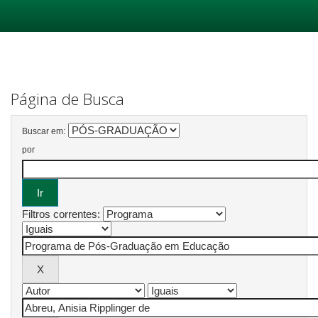
Skip
navigation
Página de Busca
Buscar em:
por
Filtros correntes: