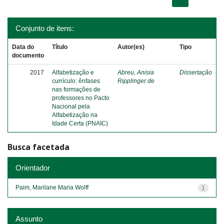
Conjunto de itens:
Data do
Título
Autor(es)
Tipo
documento
2017
Alfabetização e
Abreu, Anisia
Dissertação
currículo: ênfases
Ripplinger de
nas formações de
professores no Pacto
Nacional pela
Alfabetização na
Idade Certa (PNAIC)
Busca facetada
Orientador
Paim, Marilane Maria Wolff
1
Assunto