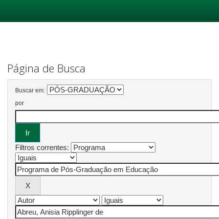
Skip
navigation
Página de Busca
Buscar em:
por
Filtros correntes: