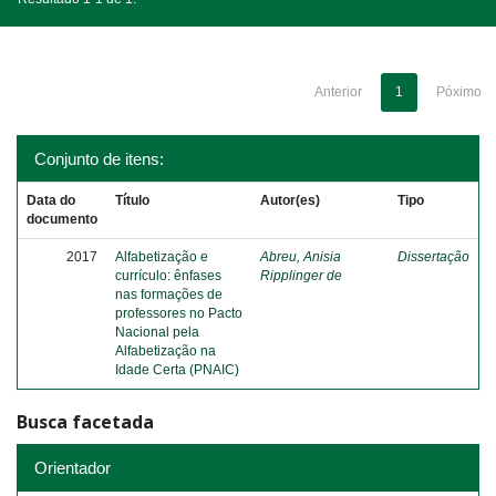
Anterior
1
Póximo
Conjunto de itens:
Data do
Título
Autor(es)
Tipo
documento
2017
Alfabetização e
Abreu, Anisia
Dissertação
currículo: ênfases
Ripplinger de
nas formações de
professores no Pacto
Nacional pela
Alfabetização na
Idade Certa (PNAIC)
Busca facetada
Orientador