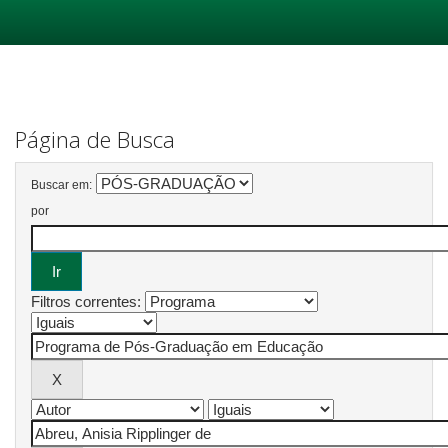
Skip
navigation
Página de Busca
Buscar em:
por
Filtros correntes: