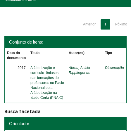
Anterior
1
Póximo
Conjunto de itens:
Data do
Título
Autor(es)
Tipo
documento
2017
Alfabetização e
Abreu, Anisia
Dissertação
currículo: ênfases
Ripplinger de
nas formações de
professores no Pacto
Nacional pela
Alfabetização na
Idade Certa (PNAIC)
Busca facetada
Orientador