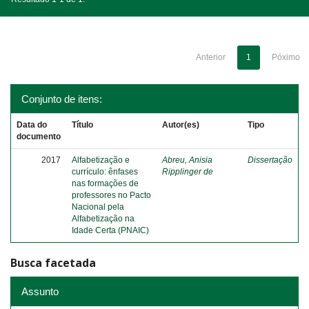
Anterior
1
Póximo
Conjunto de itens:
Data do
Título
Autor(es)
Tipo
documento
2017
Alfabetização e
Abreu, Anisia
Dissertação
currículo: ênfases
Ripplinger de
nas formações de
professores no Pacto
Nacional pela
Alfabetização na
Idade Certa (PNAIC)
Busca facetada
Assunto