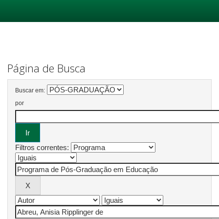
Skip
navigation
Página de Busca
Buscar em:
por
Filtros correntes: