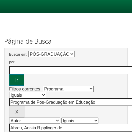
Skip
navigation
Página de Busca
Buscar em:
por
Filtros correntes: