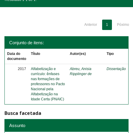
Anterior
1
Póximo
Conjunto de itens:
Data do
Título
Autor(es)
Tipo
documento
2017
Alfabetização e
Abreu, Anisia
Dissertação
currículo: ênfases
Ripplinger de
nas formações de
professores no Pacto
Nacional pela
Alfabetização na
Idade Certa (PNAIC)
Busca facetada
Assunto