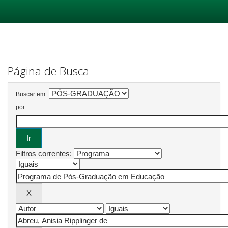
Skip
navigation
Página de Busca
Buscar em:
por
Filtros correntes: