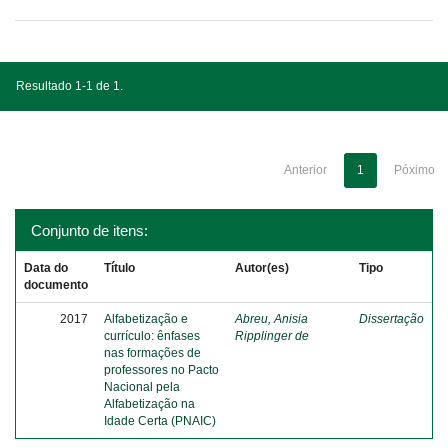
Resultado 1-1 de 1.
Anterior
1
Póximo
Conjunto de itens:
Data do
Título
Autor(es)
Tipo
documento
2017
Alfabetização e
Abreu, Anisia
Dissertação
currículo: ênfases
Ripplinger de
nas formações de
professores no Pacto
Nacional pela
Alfabetização na
Idade Certa (PNAIC)