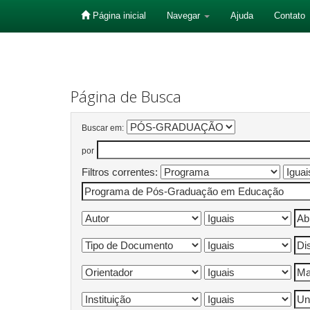
Página inicial
Navegar
Ajuda
Contato
Skip
navigation
Página de Busca
Buscar em:
por
Filtros correntes: