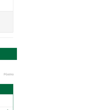
Póximo
o