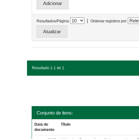
|
Resultados/Página
Ordenar registros por
Resultado 1-1 de 1.
Conjunto de itens:
Data do
Título
documento