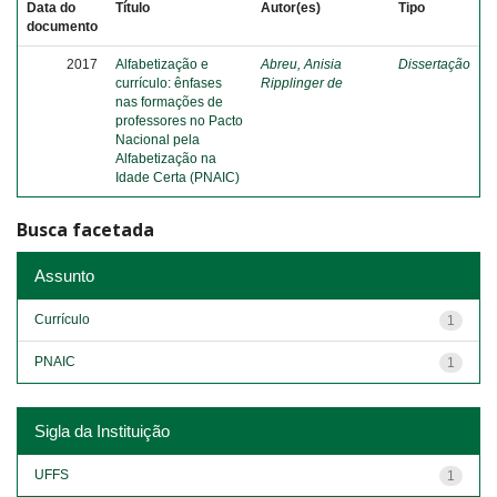
Data do
Título
Autor(es)
Tipo
documento
2017
Alfabetização e
Abreu, Anisia
Dissertação
currículo: ênfases
Ripplinger de
nas formações de
professores no Pacto
Nacional pela
Alfabetização na
Idade Certa (PNAIC)
Busca facetada
Assunto
Currículo
1
PNAIC
1
Sigla da Instituição
UFFS
1