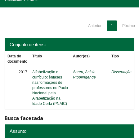
Anterior
1
Póximo
Conjunto de itens:
Data do
Título
Autor(es)
Tipo
documento
2017
Alfabetização e
Abreu, Anisia
Dissertação
currículo: ênfases
Ripplinger de
nas formações de
professores no Pacto
Nacional pela
Alfabetização na
Idade Certa (PNAIC)
Busca facetada
Assunto