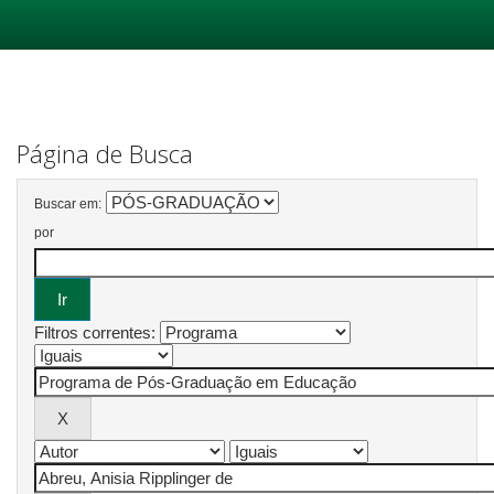
Skip
navigation
Página de Busca
Buscar em:
por
Filtros correntes: