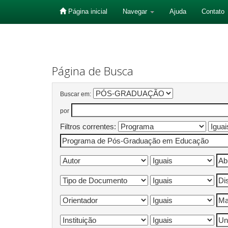
Página inicial
Navegar
Ajuda
Contato
Skip
navigation
Página de Busca
Buscar em:
por
Filtros correntes: