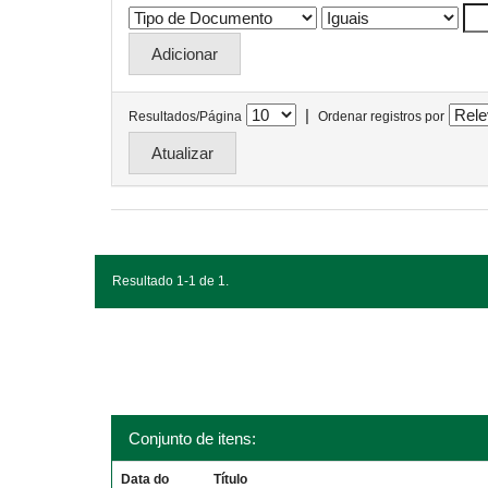
|
Resultados/Página
Ordenar registros por
Resultado 1-1 de 1.
Conjunto de itens:
Data do
Título