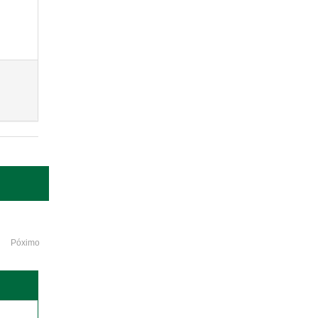
Póximo
o