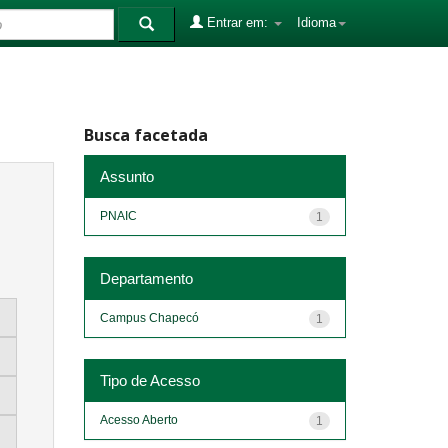
Entrar em:
Idioma
Busca facetada
Assunto
PNAIC
1
Departamento
Campus Chapecó
1
Tipo de Acesso
Acesso Aberto
1