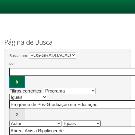
Skip
navigation
Página de Busca
Buscar em:
por
Filtros correntes: