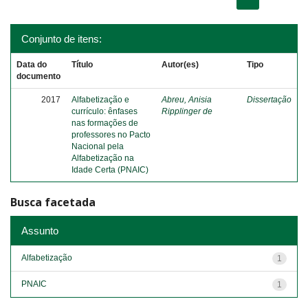
Conjunto de itens:
Data do
Título
Autor(es)
Tipo
documento
2017
Alfabetização e
Abreu, Anisia
Dissertação
currículo: ênfases
Ripplinger de
nas formações de
professores no Pacto
Nacional pela
Alfabetização na
Idade Certa (PNAIC)
Busca facetada
Assunto
Alfabetização
1
PNAIC
1