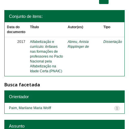
Conjunto de itens:
Data do
Título
Autor(es)
Tipo
documento
2017
Alfabetização e
Abreu, Anisia
Dissertação
currículo: ênfases
Ripplinger de
nas formações de
professores no Pacto
Nacional pela
Alfabetização na
Idade Certa (PNAIC)
Busca facetada
Orientador
Paim, Marilane Maria Wolff
1
Assunto