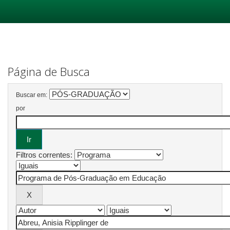
Skip
navigation
Página de Busca
Buscar em:
por
Filtros correntes: