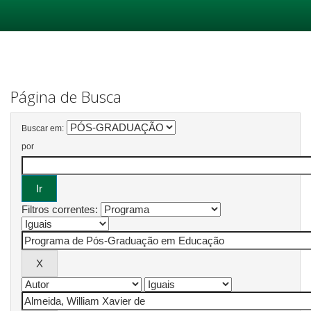
Skip
navigation
Página de Busca
Buscar em:
por
Filtros correntes: