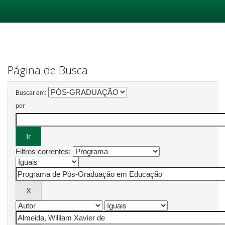
Skip
navigation
Página de Busca
Buscar em:
por
Filtros correntes: