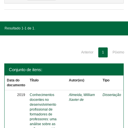
Resultado 1-1 de 1.
Anterior
1
Póximo
Conjunto de itens:
Data do
Título
Autor(es)
Tipo
documento
2019
Conhecimentos
Almeida, William
Dissertação
docentes no
Xavier de
desenvolvimento
profissional de
formadores de
professores: uma
análise sobre as