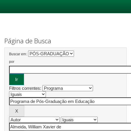
Skip
navigation
Página de Busca
Buscar em:
por
Filtros correntes: