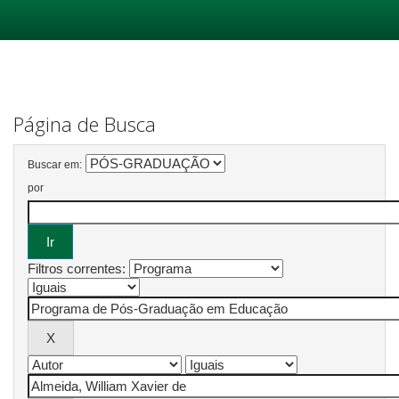
Skip
navigation
Página de Busca
Buscar em:
por
Filtros correntes: