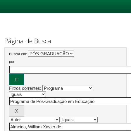
Skip
navigation
Página de Busca
Buscar em:
por
Filtros correntes: