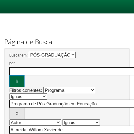
Skip
navigation
Página de Busca
Buscar em:
por
Filtros correntes: