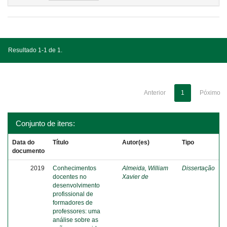
Resultado 1-1 de 1.
Anterior
1
Póximo
Conjunto de itens:
Data do
Título
Autor(es)
Tipo
documento
2019
Conhecimentos
Almeida, William
Dissertação
docentes no
Xavier de
desenvolvimento
profissional de
formadores de
professores: uma
análise sobre as