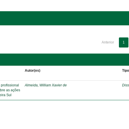
Anterior
1
Autor(es)
Tip
profissional
Almeida, William Xavier de
Diss
obre as ações
eira Sul