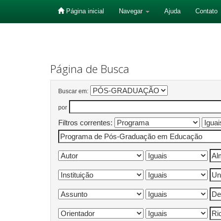
Página inicial
Navegar
Ajuda
Contato
Skip
navigation
Página de Busca
Buscar em:
por
Filtros correntes: