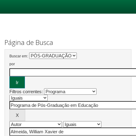
Skip
navigation
Página de Busca
Buscar em:
por
Filtros correntes: