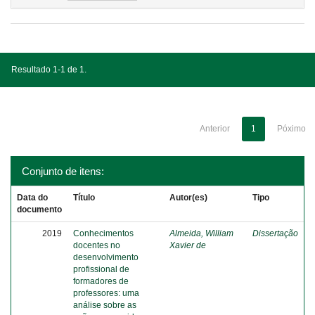
Resultado 1-1 de 1.
Anterior
1
Póximo
Conjunto de itens:
Data do
Título
Autor(es)
Tipo
documento
2019
Conhecimentos
Almeida, William
Dissertação
docentes no
Xavier de
desenvolvimento
profissional de
formadores de
professores: uma
análise sobre as