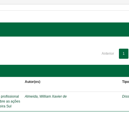
Anterior
1
Autor(es)
Tip
profissional
Almeida, William Xavier de
Diss
obre as ações
eira Sul