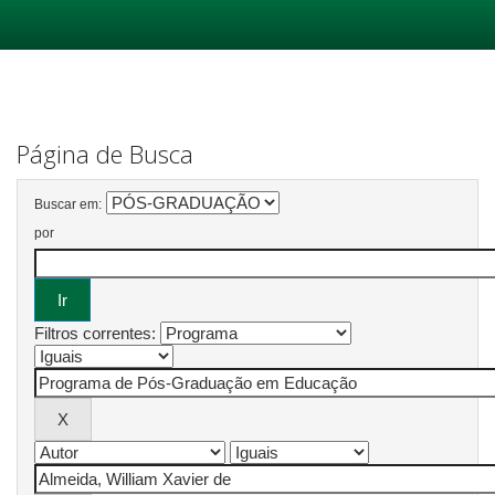
Skip
navigation
Página de Busca
Buscar em:
por
Filtros correntes: