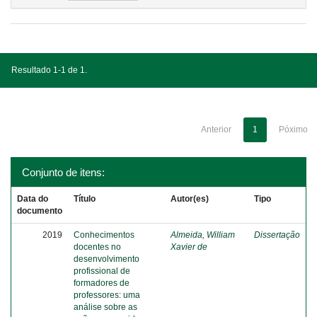
Resultado 1-1 de 1.
Anterior
1
Póximo
Conjunto de itens:
Data do
Título
Autor(es)
Tipo
documento
2019
Conhecimentos
Almeida, William
Dissertação
docentes no
Xavier de
desenvolvimento
profissional de
formadores de
professores: uma
análise sobre as