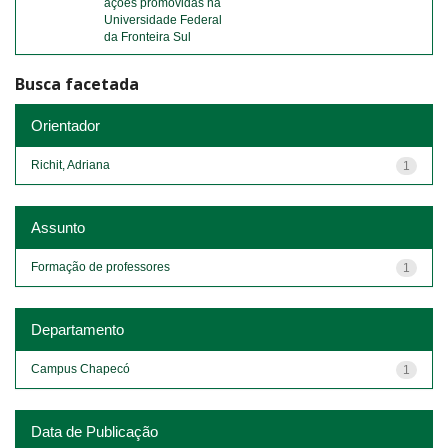
ações promovidas na
Universidade Federal
da Fronteira Sul
Busca facetada
Orientador
Richit, Adriana
1
Assunto
Formação de professores
1
Departamento
Campus Chapecó
1
Data de Publicação