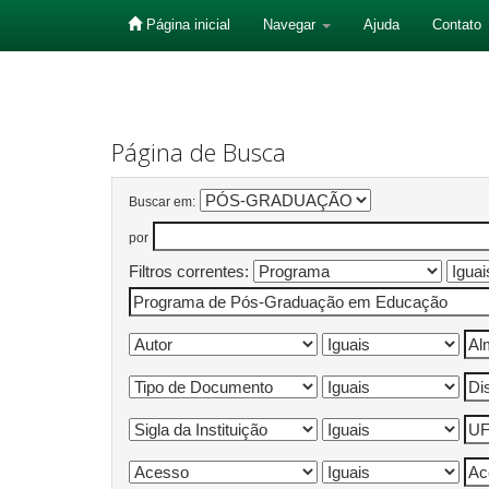
Página inicial
Navegar
Ajuda
Contato
Skip
navigation
Página de Busca
Buscar em:
por
Filtros correntes: