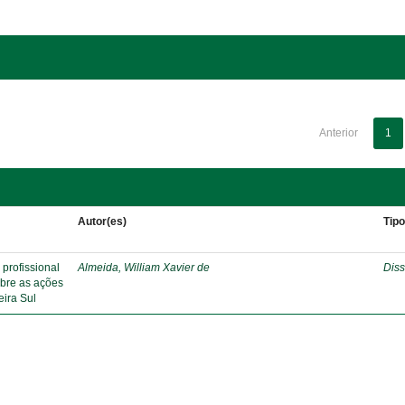
Anterior
1
Autor(es)
Tip
profissional
Almeida, William Xavier de
Diss
obre as ações
eira Sul