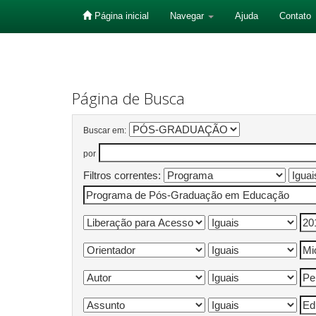
Página inicial
Navegar
Ajuda
Contato
Skip
navigation
Página de Busca
Buscar em:
por
Filtros correntes: