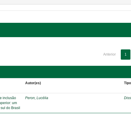
Anterior
1
Autor(es)
Tip
de inclusão
Peron, Lucélia
Diss
uperior: um
sul do Brasil