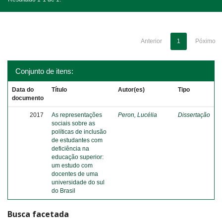
Anterior
1
Póximo
Conjunto de itens:
Data do
Título
Autor(es)
Tipo
documento
2017
As representações
Peron, Lucélia
Dissertação
sociais sobre as
políticas de inclusão
de estudantes com
deficiência na
educação superior:
um estudo com
docentes de uma
universidade do sul
do Brasil
Busca facetada